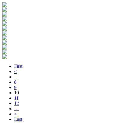
First
<
…
8
9
10
11
12
…
>
Last